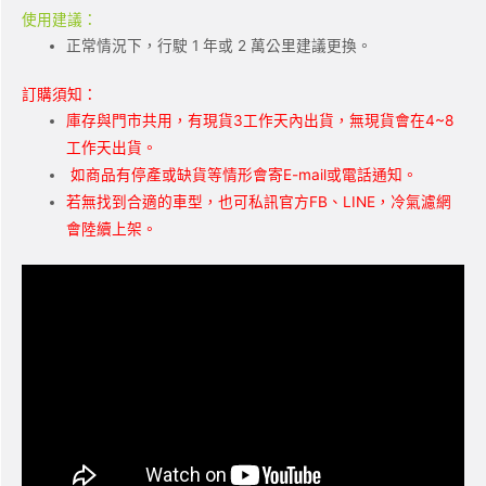
使用建議：
正常情況下，行駛 1 年或 2 萬公里建議更換。
訂購須知：
庫存與門市共用，有現貨3工作天內出貨，無現貨會在4~8
工作天出貨。
如商品有停產或缺貨等情形會寄E-mail或電話通知。
若無找到合適的車型，也可私訊官方FB、LINE，冷氣濾網
會陸續上架。