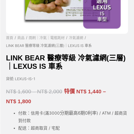
/
/
/
/
首頁
商品
雨刷｜冷氣｜電瓶耗材
冷氣濾網
LINK BEAR 醫療等級 冷氣濾網(三層)｜LEXUS IS 車系
LINK BEAR 醫療等級 冷氣濾網(三層)
｜LEXUS IS 車系
貨號:
LEXUS-IS-1
NT$
1,600
–
NT$
2,000
特價
NT$
1,440
–
NT$
1,800
分期最高6期0利率
付款：信用卡(滿3000
) / ATM / 超商貨
到付款
配送：超商取貨 / 宅配