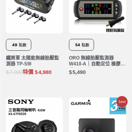
49
點數
54
點數
鐵將軍 太陽能無線胎壓監
ORO 無線胎壓監測器
測器 TP-S9I
W410-A｜自動定位 橡膠氣
嘴
7,000
特價
4,980
5,490
Sale!