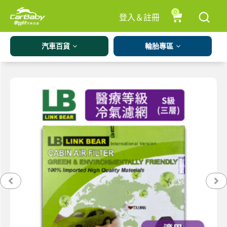
0
登入＆註冊
汽車百貨
輪胎專區