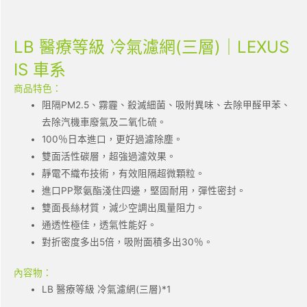
LB 醫療等級 冷氣濾網(三層)｜LEXUS
IS 車系
商品特色：
阻隔PM2.5、霧霾、殺滅細菌、吸附異味、去除甲醛甲苯、
去除汽機車廢氣及二氧化硫。
100％日本進口，更好過濾除塵。
雙面活性碳層，超強過濾效果。
靜電不織布技術，有效阻隔超微顆粒。
進口PP聚氨酯淺住四邊，堅固耐用，彈性密封。
雙面長絲材質，減少空調出風量阻力。
通透性極佳，透氣性能好。
對折密度多出5倍，吸附面積多出30％。
內容物：
LB 醫療等級 冷氣濾網(三層)*1