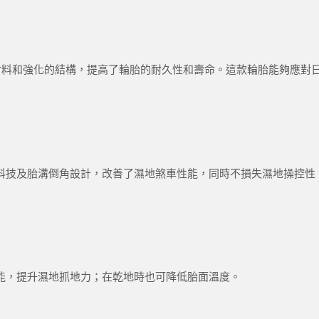
損的輪胎材料和強化的結構，提高了輪胎的耐久性和壽命。這款輪胎能夠
科技及胎溝倒角設計，改善了濕地煞車性能，同時不損失濕地操控性
能，提升濕地抓地力；在乾地時也可降低胎面溫度。