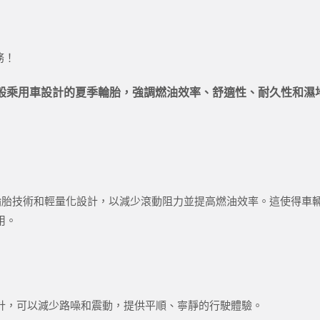
務！
5) 是專為一般乘用車設計的夏季輪胎，強調燃油效率、舒適性、耐久
泰獨特的輪胎技術和輕量化設計，以減少滾動阻力並提高燃油效率。這使
用。
計，可以減少路噪和震動，提供平順、寧靜的行駛體驗。