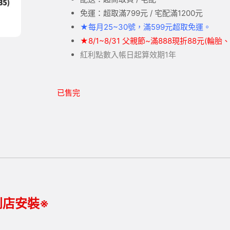
免運：超取滿799元 / 宅配滿1200元
★
每月25~30號，滿599元
超取
免運。
★
8/1~8/31 父親節~滿888現折88元(輪
紅利點數入帳日起算效期1年
已售完
到店安裝※