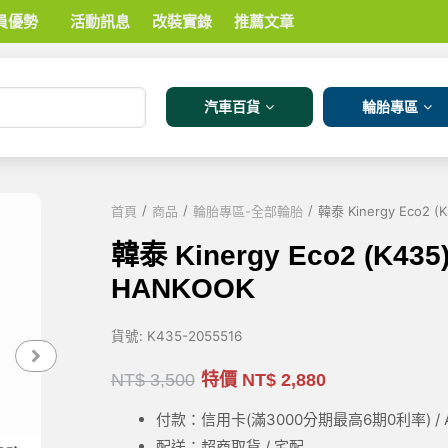
員優勢
活動訊息
改裝實錄
推薦文章
汽車百貨
輪胎專區
/
/
/
首頁
商品
輪胎專區-全部輪胎
韓泰 Kinergy Eco2 (
韓泰 Kinergy Eco2 (K435
HANKOOK
貨號:
K435-2055516
NT$
3,500
特價
NT$
2,880
付款：信用卡(滿3000
分期最高6期0利率
) 
配送：超商取貨 / 宅配