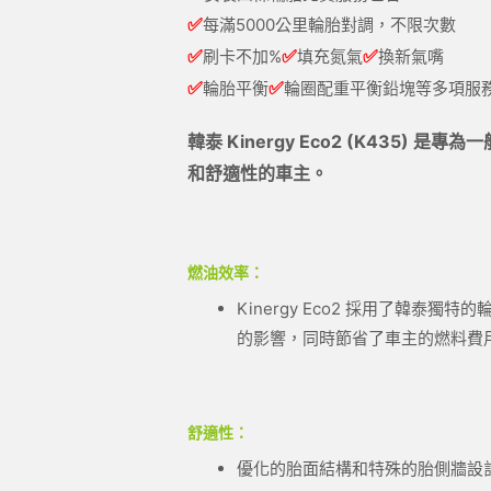
✅
每滿5000公里輪胎對調，不限次數
✅
✅
✅
刷卡不加%
填充氮氣
換新氣嘴
✅
✅
輪胎平衡
輪圈配重平衡鉛塊等多項服
韓泰 Kinergy Eco2 (K43
和舒適性的車主。
燃油效率：
Kinergy Eco2 採用了韓
的影響，同時節省了車主的燃料費
舒適性：
優化的胎面結構和特殊的胎側牆設