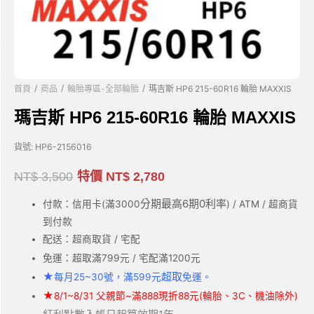
/
/
/
首頁
商品
輪胎專區-全部輪胎
瑪吉斯 HP6 215-60R16 輪胎 MAXXIS
瑪吉斯 HP6 215-60R16 輪胎 MAXXIS
貨號:
HP6-2156016
NT$
3,500
特價
NT$
2,780
分期最高6期0利率
付款：信用卡(滿3000
) / ATM / 超商貨
到付款
配送：超商取貨 / 宅配
免運：超取滿799元 / 宅配滿1200元
★
超取
每月25~30號，滿599元
免運。
★
8/1~8/31 父親節~滿888現折88元(輪胎、3C、機油除外)