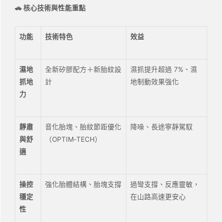
🚗
核心技術與性能重點
功能
技術特色
效益
濕地
全新矽膠配方＋新胎紋設
濕抓提升超過 7%、濕
抓地
計
地制動效果強化
力
靜肅
音化胎塊、胎紋節距優化
降噪、長途寧靜駕馭
與舒
（OPTIM‑TECH）
適
操控
強化胎體結構、胎塊支撐
過彎支撐、反應靈敏，
穩定
在山路高速更安心
性