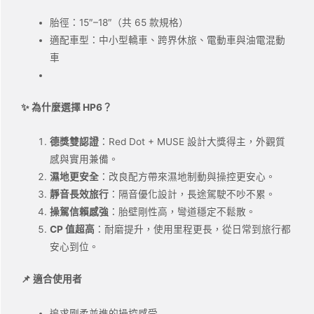
胎徑：15″–18″（共 65 款規格）
適配車型：中小型轎車、跨界休旅、電動車與油電混動
車
✨ 為什麼選擇 HP6？
德獎雙認證
：Red Dot + MUSE 設計大獎得主，外觀質
感與實用兼備。
濕地更安全
：改良配方帶來濕地制動與操控更安心。
靜音長效旅行
：隔音優化設計，長途駕駛不吵不累。
操駕信賴感強
：胎壁剛性高，彎道穩定不鬆散。
CP
值超高
：耐磨提升，使用里程更長，從日常到旅行都
安心到位。
📌
適合使用者
追求剛柔並進的操控感受