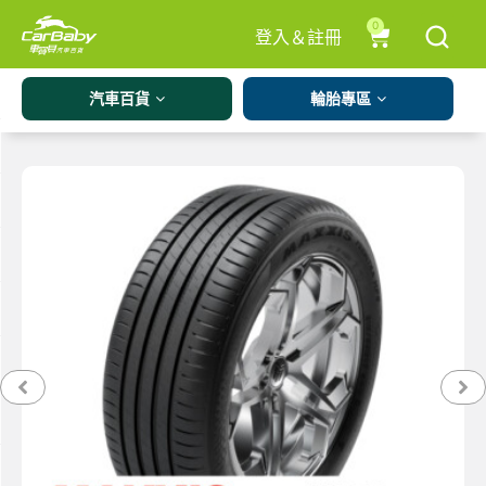
0
登入＆註冊
汽車百貨
輪胎專區