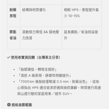
耐磨
結構與材質優化
相較 HP5，里程提升最
里程
少 10–15%
節能
滾動阻力降低 && 接地壓
延長續航／省油效益提
省油
力改善
升
✅ 使用者實測回饋（台灣車主分享）
「胎壁硬挺，轉彎支撐好」
「濕抓 A 級表現，靜肅性明顯提升」
「7000 km 後胎紋僅略減 0.5 mm，耐磨出色」，這些
心得指出 HP6 適合追求舒適與操控兼顧、時常進行高速
與山道行駛的家庭用車／城市 SUV。
🛞
規格涵蓋範圍