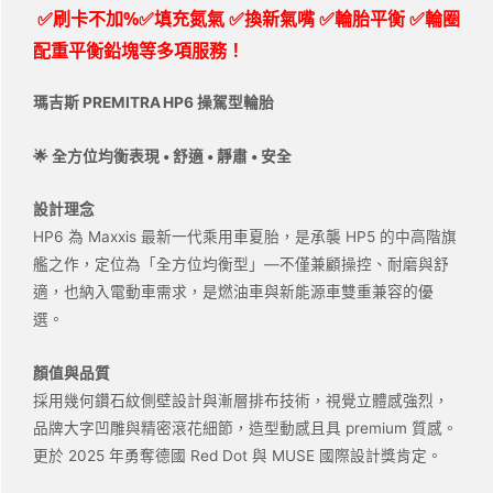
✅刷卡不加%✅填充氮氣 ✅換新氣嘴 ✅輪胎平衡 ✅輪圈
配重平衡鉛塊等多項服務！
瑪吉斯 PREMITRA
HP6
操駕型輪胎
🌟
全方位均衡表現 • 舒適 • 靜肅 • 安全
設計理念
HP6 為 Maxxis 最新一代乘用車夏胎，是承襲 HP5 的中高階旗
艦之作，定位為「全方位均衡型」—不僅兼顧操控、耐磨與舒
適，也納入電動車需求，是燃油車與新能源車雙重兼容的優
選。
顏值與品質
採用幾何鑽石紋側壁設計與漸層排布技術，視覺立體感強烈，
品牌大字凹雕與精密滾花細節，造型動感且具 premium 質感。
更於 2025 年勇奪德國 Red Dot 與 MUSE 國際設計獎肯定。