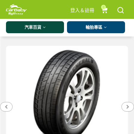
0
登入＆註冊
汽車百貨
輪胎專區