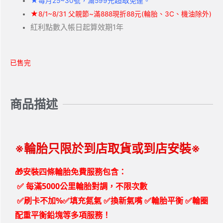
★
超取
每月25~30號，滿599元
免運。
★
8/1~8/31 父親節~滿888現折88元(輪胎、3C、機油除外)
紅利點數入帳日起算效期1年
已售完
商品描述
※輪胎只限於到店取貨或到店安裝※
🎁安裝四條輪胎免費服務包含：
✅
每滿5000公里輪胎對調，不限次數
✅刷卡不加%✅填充氮氣 ✅換新氣嘴 ✅輪胎平衡 ✅輪圈
配重平衡鉛塊等多項服務！