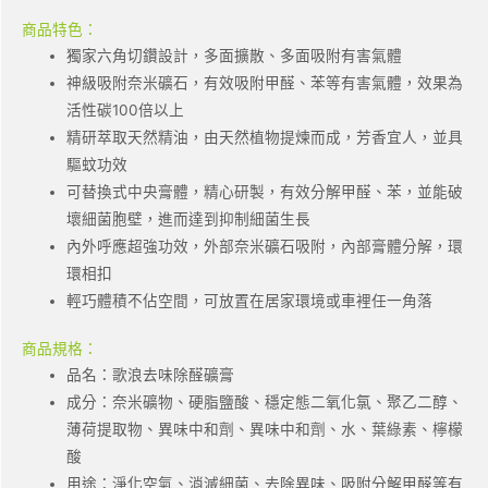
商品特色：
獨家六角切鑽設計，多面擴散、多面吸附有害氣體
神級吸附奈米礦石，有效吸附甲醛、苯等有害氣體，效果為
活性碳100倍以上
精研萃取天然精油，由天然植物提煉而成，芳香宜人，並具
驅蚊功效
可替換式中央膏體，精心研製，有效分解甲醛、苯，並能破
壞細菌胞壁，進而達到抑制細菌生長
內外呼應超強功效，外部奈米礦石吸附，內部膏體分解，環
環相扣
輕巧體積不佔空間，可放置在居家環境或車裡任一角落
商品規格：
品名：歌浪去味除醛礦膏
成分：奈米礦物、硬脂鹽酸、穩定態二氧化氯、聚乙二醇、
薄荷提取物、異味中和劑、異味中和劑、水、葉綠素、檸檬
酸
用途：淨化空氣、消滅細菌、去除異味、吸附分解甲醛等有