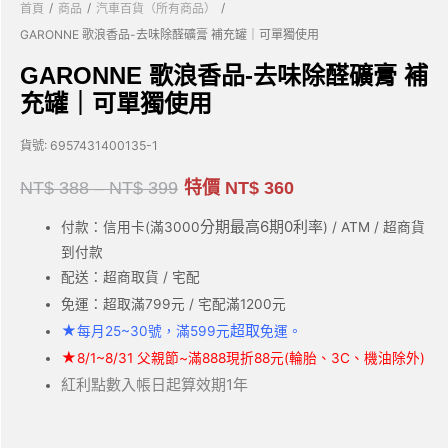
/
/
/
首頁
商品
汽車百貨（所有商品）
GARONNE 歌浪香品-去味除醛礦膏 補充罐｜可單獨使用
GARONNE 歌浪香品-去味除醛礦膏 補
充罐｜可單獨使用
貨號:
6957431400135-1
NT$
388
–
NT$
399
特價
NT$
360
分期最高6期0利率
付款：信用卡(滿3000
) / ATM / 超商貨
到付款
配送：超商取貨 / 宅配
免運：超取滿799元 / 宅配滿1200元
★
超取
每月25~30號，滿599元
免運。
★
8/1~8/31 父親節~滿888現折88元(輪胎、3C、機油除外)
紅利點數入帳日起算效期1年