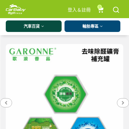
0
登入＆註冊
汽車百貨
輪胎專區