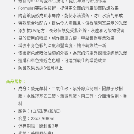
最新的Si02陶瓷聚合技術，提供卓越的密封保護
Formula1突破性技術，提供更全面的汽車漆面防護效果
陶瓷鍍膜形成疏水屏障，能使水滴滑落，防止水痕的形成
特殊聚合物配方，提供令人驚豔且、值得陳列室展示的光澤
添加抗UV配方，長效保護免受紫外線、灰塵和污染物侵害
易於使用的噴蠟，施作簡單方便，輕鬆獲得專業效果
增強車身色彩的深度和豐富度，讓車輛煥然一新
恢復褪色或暗淡油漆的外觀，為您的汽車外觀增添絢麗光澤
選購和車色接近之色蠟，可達到最佳的增艷效果
防護效果長達3個月以上
商品規格：​
成分：螢光顏料、二氧化矽、紫外線抑制劑、陽離子矽樹
脂、水性羥基乙二醇、熱微乳液、丙二醇、介面活性劑、香
料
顏色：(白/銀/黑/藍/紅)
容量：23oz./680ml
保存期限：開封後3年
產地：美國原裝進口