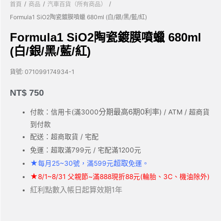
/
/
/
首頁
商品
汽車百貨（所有商品）
Formula1 SiO2陶瓷鍍膜噴蠟 680ml (白/銀/黑/藍/紅)
Formula1 SiO2陶瓷鍍膜噴蠟 680ml
(白/銀/黑/藍/紅)
貨號:
071099174934-1
NT$
750
分期最高6期0利率
付款：信用卡(滿3000
) / ATM / 超商貨
到付款
配送：超商取貨 / 宅配
免運：超取滿799元 / 宅配滿1200元
★
超取
每月25~30號，滿599元
免運。
★
8/1~8/31 父親節~滿888現折88元(輪胎、3C、機油除外)
紅利點數入帳日起算效期1年