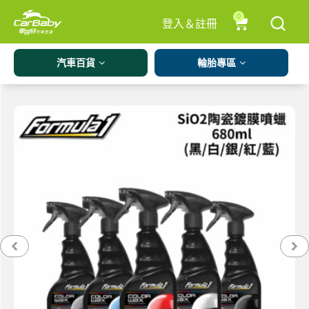
0
登入＆註冊
汽車百貨
輪胎專區