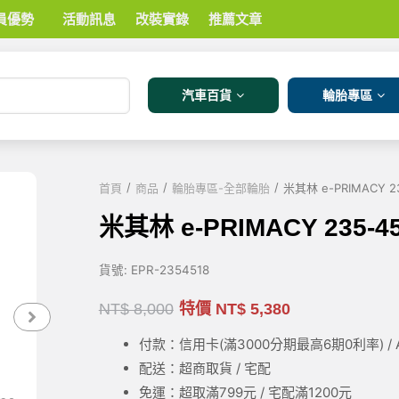
員優勢
活動訊息
改裝實錄
推薦文章
汽車百貨
輪胎專區
/
/
/
首頁
商品
輪胎專區-全部輪胎
米其林 e-PRIMACY 23
米其林 e-PRIMACY 235-4
貨號:
EPR-2354518
NT$
8,000
特價
NT$
5,380
付款：信用卡(滿3000
分期最高6期0利率
) 
配送：超商取貨 / 宅配
免運：超取滿799元 / 宅配滿1200元