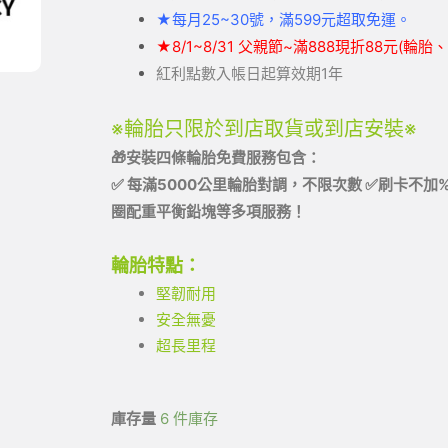
★
每月25~30號，滿599元
超取
免運。
★
8/1~8/31 父親節~滿888現折88元(輪
紅利點數入帳日起算效期1年
※輪胎只限於到店取貨或到店安裝※
🎁
安裝四條輪胎免費服務包含：
✅
每滿
5000
公里輪胎對調，不限次數
✅刷卡不加
圈配重平衡鉛塊等多項服務！
輪胎特點：
堅韌耐用
安全無憂
超長里程
庫存量
6 件庫存