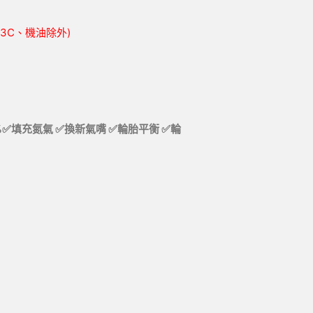
胎、3C、機油除外)
%✅填充氮氣
✅換新氣嘴 ✅輪胎平衡 ✅輪