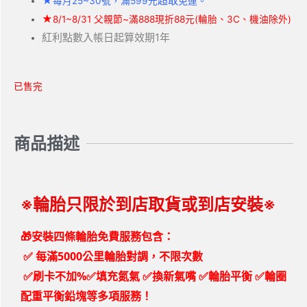
★
超取
每月25~30號，滿599元
免運。
★
8/1~8/31 父親節~滿888現折88元(輪胎、3C、機油除外)
紅利點數入帳日起算效期1年
已售完
商品描述
※輪胎只限於到店取貨或到店安裝※
🎁安裝四條輪胎免費服務包含：
✅
每滿5000公里輪胎對調，不限次數
✅刷卡不加%✅填充氮氣 ✅換新氣嘴 ✅輪胎平衡 ✅輪圈
配重平衡鉛塊等多項服務！