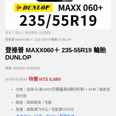
/
/
/
首頁
商品
輪胎專區-全部輪胎
登祿普 MAXX060＋ 235-55R19 輪胎 DUNLOP
登祿普 MAXX060＋ 235-55R19 輪胎
DUNLOP
貨號:
SP060P-2355519
NT$
6,500
特價
NT$
5,680
分期最高6期0利率
付款：信用卡(滿3000
) / ATM / 超商貨
到付款
配送：超商取貨 / 宅配
免運：超取滿799元 / 宅配滿1200元