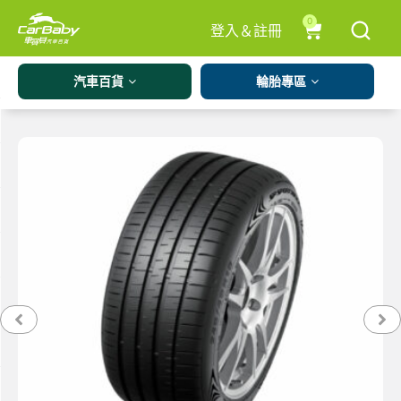
0
登入＆註冊
汽車百貨
輪胎專區