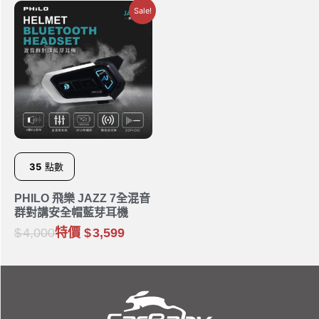
Sale!
35
點數
PHILO 飛樂 JAZZ 7全混音
群對講安全帽藍芽耳機
4,000
特價
3,599