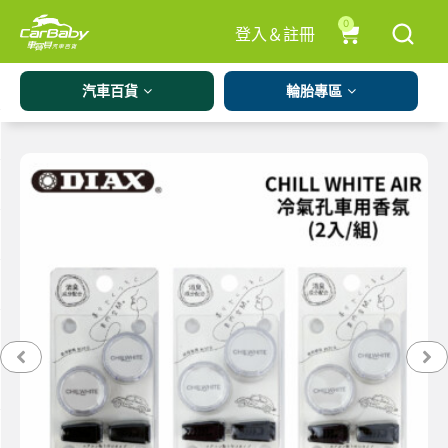
0
登入＆註冊
汽車百貨
輪胎專區