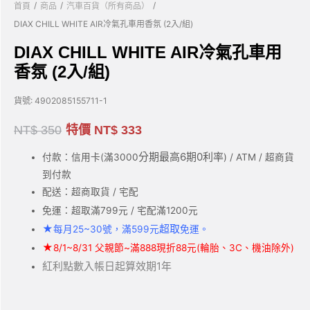
/
/
/
首頁
商品
汽車百貨（所有商品）
DIAX CHILL WHITE AIR冷氣孔車用香氛 (2入/組)
DIAX CHILL WHITE AIR冷氣孔車用
香氛 (2入/組)
貨號:
4902085155711-1
NT$
350
特價
NT$
333
分期最高6期0利率
付款：信用卡(滿3000
) / ATM / 超商貨
到付款
配送：超商取貨 / 宅配
免運：超取滿799元 / 宅配滿1200元
★
超取
每月25~30號，滿599元
免運。
★
8/1~8/31 父親節~滿888現折88元(輪胎、3C、機油除外)
紅利點數入帳日起算效期1年