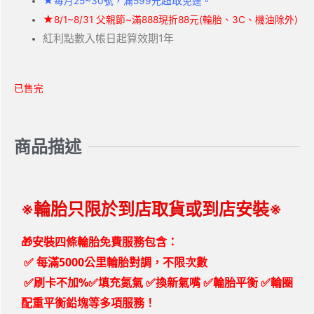
★
超取
每月25~30號，滿599元
免運。
★
8/1~8/31 父親節~滿888現折88元(輪胎、3C、機油除外)
紅利點數入帳日起算效期1年
已售完
商品描述
※輪胎只限於到店取貨或到店安裝※
🎁安裝四條輪胎免費服務包含：
✅
每滿5000公里輪胎對調，不限次數
✅刷卡不加%✅填充氮氣 ✅換新氣嘴 ✅輪胎平衡 ✅輪圈
配重平衡鉛塊等多項服務！