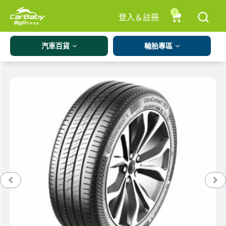
0
登入＆註冊
汽車百貨
輪胎專區