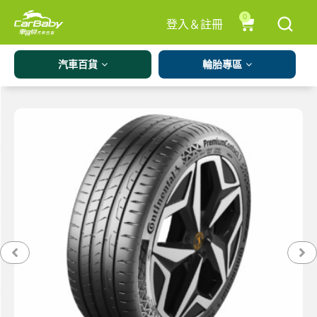
0
登入＆註冊
汽車百貨
輪胎專區