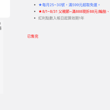
★
每月25~30號，滿599元
超取
免運。
★
8/1~8/31 父親節~滿888現折88元(輪
紅利點數入帳日起算效期1年
已售完