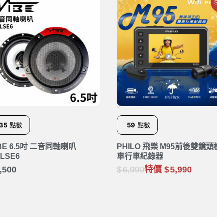
S
35
點數
59
點數
BE 6.5吋 二音同軸喇叭
PHILO 飛樂 M95前後雙鏡頭
LSE6
車行車紀錄器
,500
6,990
特價
5,990