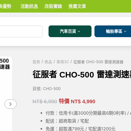
員優勢
活動訊息
改裝實錄
推薦文章
汽車百貨
輪胎專區
/
/
/
首頁
商品
車用3C
征服者 CHO-500 雷達測速器
征服者 CHO-500 雷達測
貨號:
CHO-500
NT$
6,990
特價
NT$
4,990
付款：信用卡(滿3000
分期最高6期0利率
) 
配送：超商取貨 / 宅配
免運：超取滿799元 / 宅配滿1200元