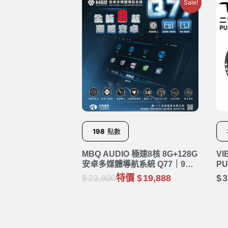
Sale!
198
點數
MBQ AUDIO 極速8核 8G+128G
VI
安卓多媒體導航系統 Q77｜9吋
PU
10吋
23,800
特價
19,888
3