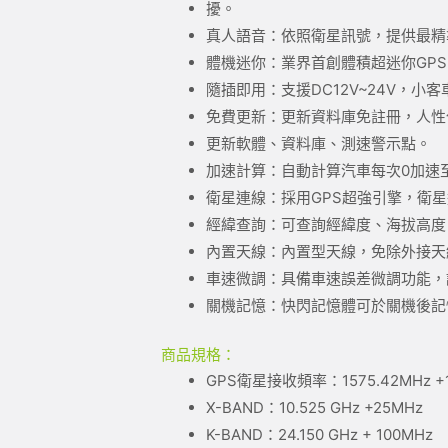
擾。
真人語音：依照衛星訊號，提供最精
體機迷你：業界首創體積超迷你GP
隨插即用：支援DC12V~24V，
免費更新：更新資料庫免註冊，人性化
更新軟體、資料庫、測速警示點。
加速計算：自動計算汽車每次0加速至
衛星連線：採用GPS超強引擎，衛
經緯查詢：可查詢經緯度、海拔高度
內置天線：內置型天線，免除外接天
車速微調：具備車速誤差微調功能，
關機記憶：快閃記憶體可於關機後記
商品規格：
GPS衛星接收頻率：1575.42MHz +1
X-BAND：10.525 GHz +25MHz
K-BAND：24.150 GHz + 100MHz