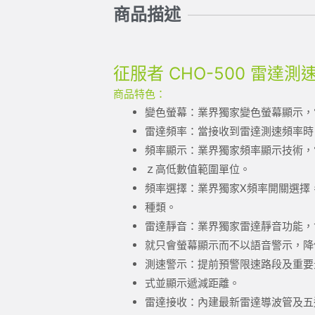
商品描述
征服者 CHO-500 雷達測
商品特色：
變色螢幕：業界獨家變色螢幕顯示，
雷達頻率：當接收到雷達測速頻率時
頻率顯示：業界獨家頻率顯示技術，
ｚ高低數值範圍單位。
頻率選擇：業界獨家X頻率開關選擇
種類。
雷達靜音：業界獨家雷達靜音功能，
就只會螢幕顯示而不以語音警示，降
測速警示：提前預警限速路段及重要
式並顯示遞減距離。
雷達接收：內建最新雷達導波管及五