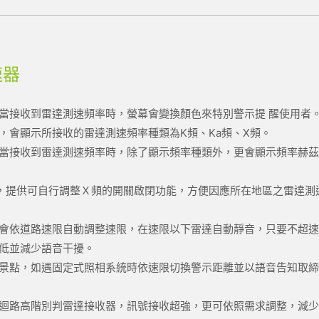
速器
當接收到雷達測速頻率時，螢幕會變換顏色來特別警示提 醒使用者
，會顯示所接收的雷達測速頻率種類為K頻、Ka頻、X頻。
當接收到雷達測速頻率時，除了顯示頻率種類外，更會顯示頻率赫
，提供可自行調整Ｘ頻的開關啟閉功能，方便因應所在地區之雷達測
會依道路速限自動調整速限，在速限以下雷達自動靜音，只要不超
低並減少語音干擾。
景點，如遇固定式照相系統時依速限切換警示距離並以語音告知取
迴路高階別判雷達接收器，訊號接收超強，更可依照需求調整，減