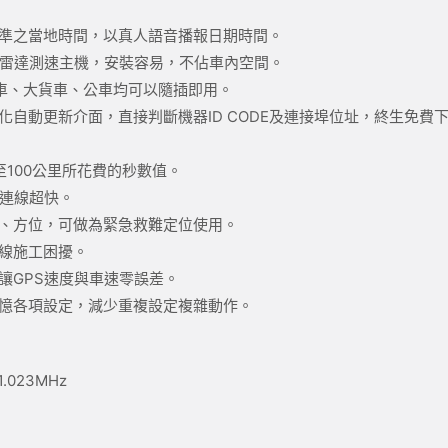
準之當地時間，以真人語音播報日期時間。
S雷達測速主機，安裝容易，不佔車內空間。
小客車、大貨車、公車均可以隨插即用。
自動更新介面，直接判斷機器ID CODE及連接埠位址，終生免費
100公里所花費的秒數值。
星連線超快。
、方位，可做為緊急救難定位使用。
線施工困擾。
讓GPS速度與車速零誤差。
憶各項設定，減少重複設定複雜動作。
.023MHz