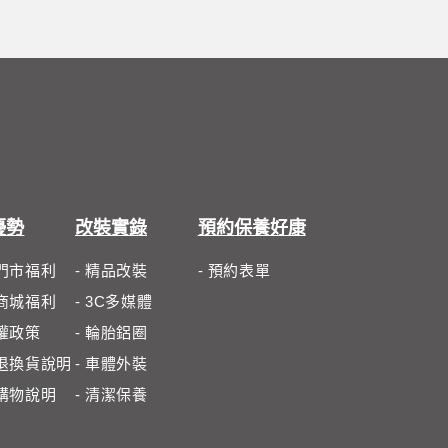
優勢
改裝實錄
預約保養好康
體門市福利
- 精品改裝
- 預約表單
路商城福利
- 3C多媒體
私權政策
- 輪胎鋁圈
路退換貨說明
- 車體外裝
路購物說明
- 清潔保養