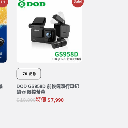
ale!
Sale!
79
點數
機
DOD GS958D 前後鏡頭行車紀
錄器 觸控螢幕
10,800
特價
7,990