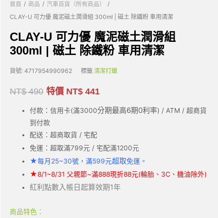
/
/
/
首頁
商品
汽車百貨（所有商品）
CLAY-U 可力優 魔泥磁土潤滑組 300ml | 磁土 除鐵粉 車用清潔
CLAY-U 可力優 魔泥磁土潤滑組
300ml | 磁土 除鐵粉 車用清潔
貨號:
4717954990962
標籤
清潔打蠟
NT$
490
特價
NT$
441
分期最高6期0利率
付款：信用卡(滿3000
) / ATM / 超商貨
到付款
配送：超商取貨 / 宅配
免運：超取滿799元 / 宅配滿1200元
★
超取
每月25~30號，滿599元
免運。
★
8/1~8/31 父親節~滿888現折88元(輪胎、3C、機油除外)
紅利點數入帳日起算效期1年
商品特色：