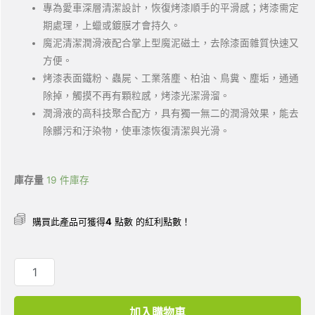
專為愛車深層清潔設計，恢復烤漆順手的平滑感；烤漆需定
期處理，上蠟或鍍膜才會持久。
魔泥清潔潤滑液配合掌上型魔泥磁土，去除漆面雜質快速又
方便。
烤漆表面鐵粉、蟲屍、工業落塵、柏油、鳥糞、塵垢，通通
除掉，觸摸不再有顆粒感，烤漆光潔滑溜。
潤滑液的高科技聚合配方，具有獨一無二的潤滑效果，能去
除髒污和汙染物，使車漆恢復清潔與光滑。
庫存量
19 件庫存
購買此產品可獲得
4
點數 的紅利點數！
加入購物車