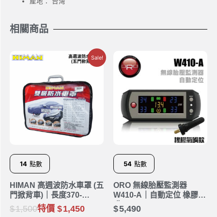
產地： 台灣
相關商品
Sale!
14
點數
54
點數
HIMAN 高週波防水車罩 (五
ORO 無線胎壓監測器
門掀背車)｜長度370-
W410-A｜自動定位 橡膠氣
440cm
嘴
1,500
特價
1,450
5,490