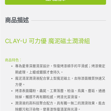
商品描述
CLAY-U 可力優 魔泥磁土潤滑組
商品特色：
專為愛車深層清潔設計，恢復烤漆順手的平滑感；烤漆需定
期處理，上蠟或鍍膜才會持久。
魔泥清潔潤滑液配合掌上型魔泥磁土，去除漆面雜質快速又
方便。
烤漆表面鐵粉、蟲屍、工業落塵、柏油、鳥糞、塵垢，通通
除掉，觸摸不再有顆粒感，烤漆光潔滑溜。
潤滑液的高科技聚合配方，具有獨一無二的潤滑效果，能去
除髒污和汙染物，使車漆恢復清潔與光滑。