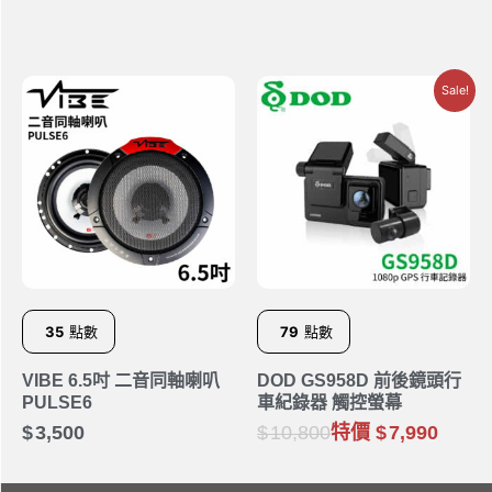
Sale!
35
點數
79
點數
VIBE 6.5吋 二音同軸喇叭
DOD GS958D 前後鏡頭行
PULSE6
車紀錄器 觸控螢幕
3,500
10,800
特價
7,990