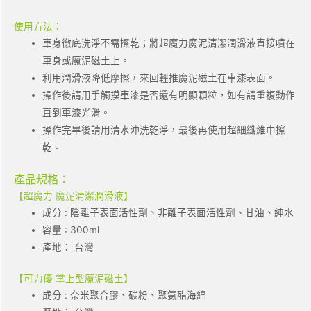
使用方法：
車身徹底洗淨不需擦乾；將超魔力魔泥清潔潤滑液直接噴在
車身或魔泥磁土上。
利用潤滑液降低摩擦，來回輕推魔泥磁土在車漆表面。
操作後請用手觸摸車漆是否還有明顯顆粒，如有請重複動作
直到車漆光滑。
操作完畢後請用清水沖洗乾淨，最後再使用超細纖維巾擦
乾。
產品規格：
【超魔力 魔泥清潔潤滑液】
成分 : 陰離子表面活性劑、非離子表面活性劑、甘油、純水
容量 : 300ml
產地： 台灣
【可力優 掌上型魔泥磁土】
成分 : 奈米聚合膠、碳粉、聚氨酯海綿