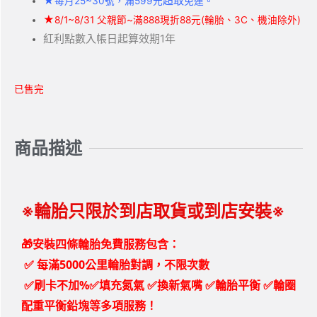
★
超取
每月25~30號，滿599元
免運。
★
8/1~8/31 父親節~滿888現折88元(輪胎、3C、機油除外)
紅利點數入帳日起算效期1年
已售完
商品描述
※輪胎只限於到店取貨或到店安裝※
🎁安裝四條輪胎免費服務包含：
✅
每滿5000公里輪胎對調，不限次數
✅刷卡不加%✅填充氮氣 ✅換新氣嘴 ✅輪胎平衡 ✅輪圈
配重平衡鉛塊等多項服務！