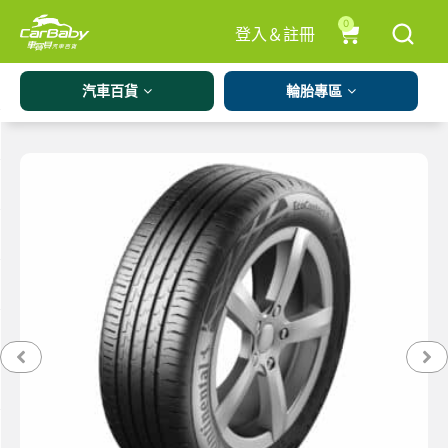
0
登入＆註冊
汽車百貨
輪胎專區