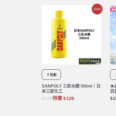
Sale!
1
點數
SANPOLY 三彩水腊 500ml｜日
★
本三彩化工
百
2
170
特價
129
2