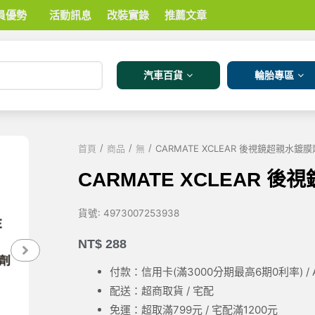
員優勢
活動訊息
改裝實錄
推薦文章
汽車百貨
輪胎專區
/
/
/
首頁
商品
無
CARMATE XCLEAR 後視鏡超親水鍍膜劑
CARMATE XCLEAR 後
貨號:
4973007253938
NT$
288
付款：信用卡(滿3000
分期最高6期0利率
) 
配送：超商取貨 / 宅配
免運：超取滿799元 / 宅配滿1200元