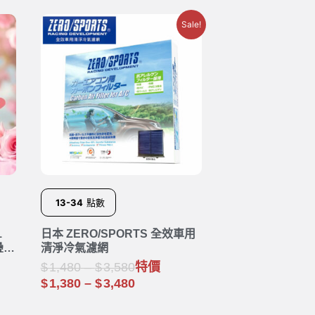
Sale!
13-34
點數
1
日本 ZERO/SPORTS 全效車用
疊傘
清淨冷氣濾網
)
1,480
–
3,580
特價
1,380
–
3,480