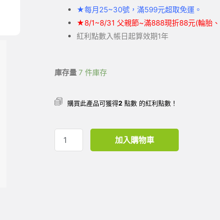
★
每月25~30號，滿599元
超取
免運。
★
8/1~8/31 父親節~滿888現折88元(輪
紅利點數入帳日起算效期1年
庫存量
7 件庫存
購買此產品可獲得
2
點數 的紅利點數！
加入購物車