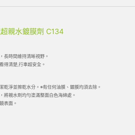
視鏡超親水鍍膜劑 C134
，長時間維持清晰視野。
看得清楚,行車超安全。
潔乾淨並擦乾水分。※有任何油膜、鍍膜均須去除。
，將親水劑均勻塗滿整面白色海綿處。
鏡表面。