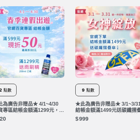
2
點數
9
點數
此為廣告非贈品★ 4/1~4/30
★此為廣告非贈品★ 3/1~3/3
貨專區結帳金額滿1299元，送
結帳金額滿1499元送碳纖摺
00ml雨刷精。
乙支。(輪胎、3C、機油除外
20
999