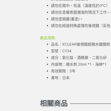
請勿在雨中、低溫（溫度低於0℃）
請勿在塗層表面潮濕的情況下工作。
請勿塗兩層(重塗)。
請勿在經過特殊處理的後視鏡（彩色
產品規格:
品名：XCLEAR後視鏡超親水鍍膜劑
型號：C134
成分：氧化鈦、酒精類、二氧化矽
內容物：親水劑 20ml *1、海綿*1
有效期限：5年
產地：日本
相關商品