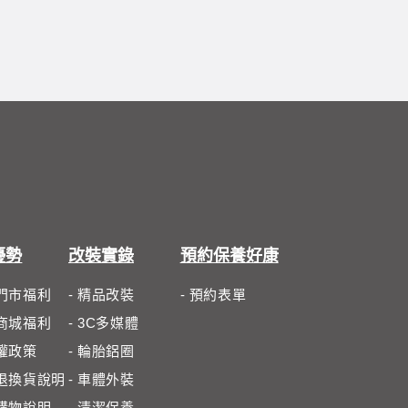
優勢
改裝實錄
預約保養好康
體門市福利
- 精品改裝
- 預約表單
路商城福利
- 3C多媒體
私權政策
- 輪胎鋁圈
路退換貨說明
- 車體外裝
路購物說明
- 清潔保養