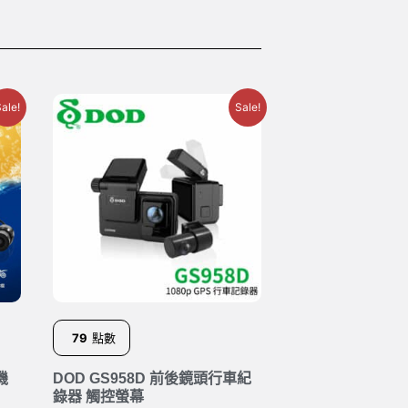
ale!
Sale!
79
點數
機
DOD GS958D 前後鏡頭行車紀
錄器 觸控螢幕