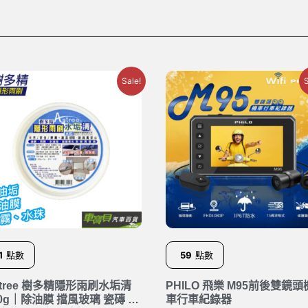
Sale!
S
1
點數
59
點數
stree 樹多精隱形雨刷水垢清
PHILO 飛樂 M95前後雙鏡頭
30g｜除油膜 擋風玻璃 瓷磚 水
車行車紀錄器