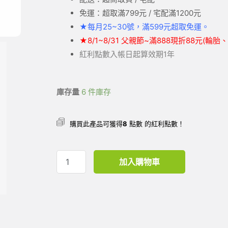
免運：超取滿799元 / 宅配滿1200元
★
每月25~30號，滿599元
超取
免運。
★
8/1~8/31 父親節~滿888現折88元(輪
紅利點數入帳日起算效期1年
庫存量
6 件庫存
購買此產品可獲得
8
點數 的紅利點數！
加入購物車