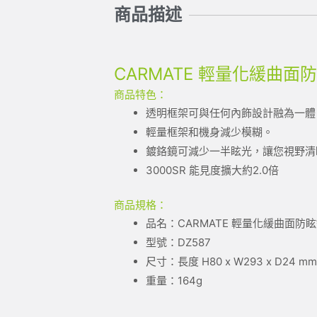
商品描述
CARMATE 輕量化緩曲面防
商品特色：
透明框架可與任何內飾設計融為一體
輕量框架和機身減少模糊。
鍍鉻鏡可減少一半眩光，讓您視野清
3000SR 能見度擴大約2.0倍
商品規格：
品名：CARMATE 輕量化緩曲面防
型號：DZ587
尺寸：長度 H80 x W293 x D24 m
重量：164g