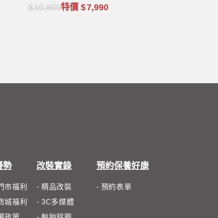
10,800
特價
7,990
優勢
改裝實錄
預約保養好康
體門市福利
- 精品改裝
- 預約表單
路商城福利
- 3C多媒體
私權政策
- 輪胎鋁圈