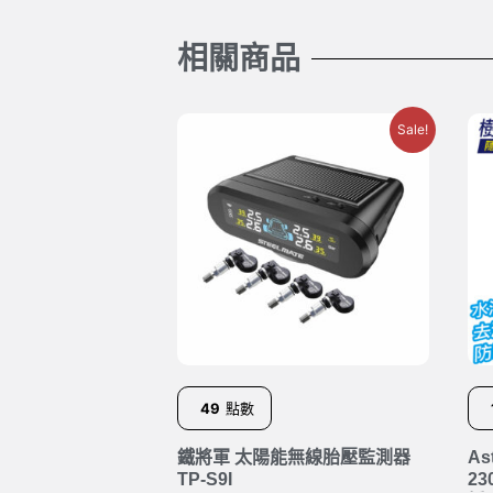
相關商品
Sale!
49
點數
鐵將軍 太陽能無線胎壓監測器
A
TP-S9I
2