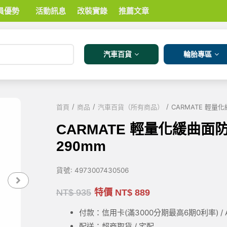
員優勢
活動訊息
改裝實錄
推薦文章
汽車百貨
輪胎專區
/
/
/
首頁
商品
汽車百貨（所有商品）
CARMATE 輕量化
CARMATE 輕量化緩曲面防
290mm
貨號:
4973007430506
NT$
935
特價
NT$
889
付款：信用卡(滿3000
分期最高6期0利率
) 
配送：超商取貨 / 宅配