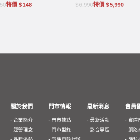
 水龍頭 馬桶 汙垢
50
特價
148
6,990
特價
5,990
關於我們
門市情報
最新消息
會員
- 企業簡介
- 門市據點
- 最新活動
- 實
- 經營理念
- 門市型錄
- 影音專區
- 網
- 品牌優勢
- 汽機車險代辦
- 隱