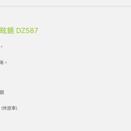
眩鏡 DZ587
。
晰。
眩鏡
m (休旅車)