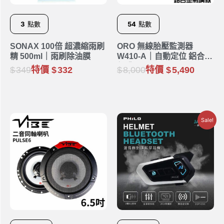
3
點數
54
點數
SONAX 100倍 超濃縮雨刷
ORO 無線胎壓監測器
精 500ml｜雨刷除油膜
W410-A｜自動定位 鋁合金
氣嘴
349
特價
332
8,000
特價
5,490
Sale!