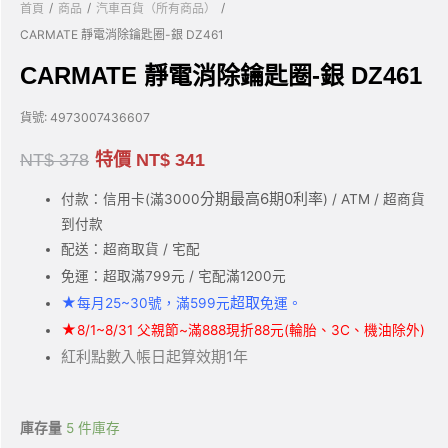
/
/
/
首頁
商品
汽車百貨（所有商品）
CARMATE 靜電消除鑰匙圈-銀 DZ461
CARMATE 靜電消除鑰匙圈-銀 DZ461
貨號:
4973007436607
NT$
378
特價
NT$
341
分期最高6期0利率
付款：信用卡(滿3000
) / ATM / 超商貨
到付款
配送：超商取貨 / 宅配
免運：超取滿799元 / 宅配滿1200元
★
超取
每月25~30號，滿599元
免運。
★
8/1~8/31 父親節~滿888現折88元(輪胎、3C、機油除外)
紅利點數入帳日起算效期1年
庫存量
5 件庫存