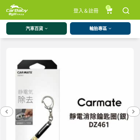
0
登入＆註冊
汽車百貨
輪胎專區