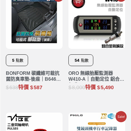
5
點數
54
點數
BONFORM 碳纖維可裁抗
ORO 無線胎壓監測器
菌防臭車墊-後座｜B6461-
W410-A｜自動定位 鋁合金
48BK
氣嘴
638
特價
587
8,000
特價
5,490
Sale!