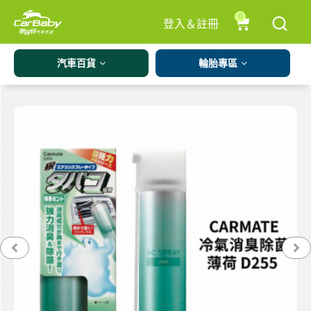
0
登入＆註冊
汽車百貨
輪胎專區