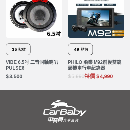
35
點數
49
點數
VIBE 6.5吋 二音同軸喇叭
PHILO 飛樂 M92前後雙鏡
PULSE6
頭機車行車紀錄器
3,500
5,990
特價
4,990