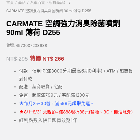
/
/
/
首頁
商品
汽車百貨（所有商品）
CARMATE 空調強力消臭除菌噴劑 90ml 薄荷 D255
CARMATE 空調強力消臭除菌噴劑
90ml 薄荷 D255
貨號:
4973007238638
NT$
295
特價
NT$
266
分期最高6期0利率
付款：信用卡(滿3000
) / ATM / 超商貨
到付款
配送：超商取貨 / 宅配
免運：超取滿799元 / 宅配滿1200元
★
超取
每月25~30號，滿599元
免運。
★
8/1~8/31 父親節~滿888現折88元(輪胎、3C、機油除外)
紅利點數入帳日起算效期1年