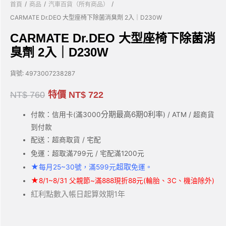
/
/
/
首頁
商品
汽車百貨（所有商品）
CARMATE Dr.DEO 大型座椅下除菌消臭劑 2入｜D230W
CARMATE Dr.DEO 大型座椅下除菌消
臭劑 2入｜D230W
貨號:
4973007238287
NT$
760
特價
NT$
722
分期最高6期0利率
付款：信用卡(滿3000
) / ATM / 超商貨
到付款
配送：超商取貨 / 宅配
免運：超取滿799元 / 宅配滿1200元
★
超取
每月25~30號，滿599元
免運。
★
8/1~8/31 父親節~滿888現折88元(輪胎、3C、機油除外)
紅利點數入帳日起算效期1年