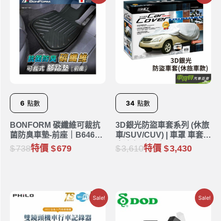
6
點數
34
點數
BONFORM 碳纖維可裁抗
3D銀光防盜車套系列 (休旅
菌防臭車墊-前座｜B6461-
車/SUV/CUV) | 車罩 車套
01BK
牛津布 防盜車罩
738
特價
679
3,610
特價
3,430
Sale!
Sale!