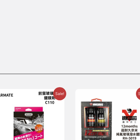
Sale!
S