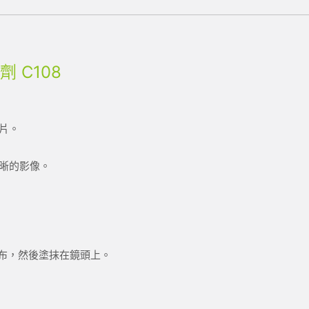
 C108
片。
晰的影像。
用布，然後塗抹在鏡頭上。