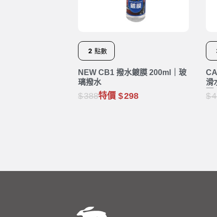
2
點數
NEW CB1 撥水鍍膜 200ml｜玻
C
璃撥水
滑
雨
388
特價
298
4