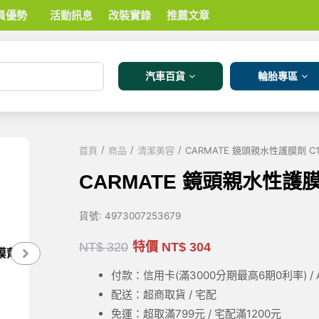
員優勢
活動訊息
改裝實錄
推薦文章
汽車百貨
輪胎專區
/
/
/
首頁
商品
清潔美容
CARMATE 鏡頭親水性護膜劑 C1
CARMATE 鏡頭親水性護膜
貨號:
4973007253679
NT$
320
特價
NT$
304
付款：信用卡(滿3000
分期最高6期0利率
) 
配送：超商取貨 / 宅配
免運：超取滿799元 / 宅配滿1200元