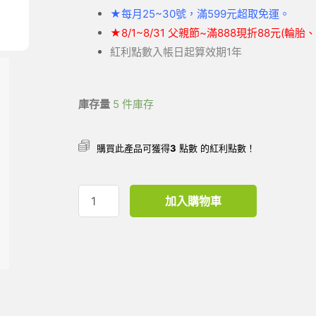
★
每月25~30號，滿599元
超取
免運。
★
8/1~8/31 父親節~滿888現折88元(輪
紅利點數入帳日起算效期1年
庫存量
5 件庫存
購買此產品可獲得
3
點數 的紅利點數！
加入購物車