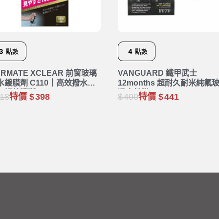
3
點數
4
點數
ARMATE XCLEAR 前窗玻璃
VANGUARD 鐵甲武士
水鍍膜劑 C110｜高效撥水｜
12months 超耐久耐米純氟
天視線清晰
潑水鍍膜 RH-5019
18
特價
398
490
特價
441