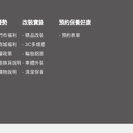
優勢
改裝實錄
預約保養好康
體門市福利
- 精品改裝
- 預約表單
路商城福利
- 3C多媒體
私權政策
- 輪胎鋁圈
路退換貨說明
- 車體外裝
路購物說明
- 清潔保養