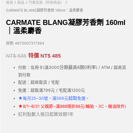
/
/
/
首頁
商品
汽車百貨（所有商品）
CARMATE BLANG凝膠芳香劑 160ml｜溫柔麝香
CARMATE BLANG凝膠芳香劑 160ml
｜溫柔麝香
貨號:
4973007317364
NT$
535
特價
NT$
485
分期最高6期0利率
付款：信用卡(滿3000
) / ATM / 超商貨
到付款
配送：超商取貨 / 宅配
免運：超取滿799元 / 宅配滿1200元
★
超取
每月25~30號，滿599元
免運。
★
8/1~8/31 父親節~滿888現折88元(輪胎、3C、機油除外)
紅利點數入帳日起算效期1年