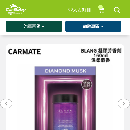
0
登入＆註冊
汽車百貨
輪胎專區