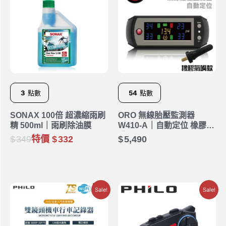
3
點數
54
點數
SONAX 100倍 超濃縮雨刷
ORO 無線胎壓監測器
精 500ml｜雨刷除油膜
W410-A｜自動定位 橡膠氣
嘴
349
特價
332
5,490
Sale!
Sale!