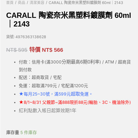
/
/
/
首頁
商品
清潔美容
CARALL 陶瓷奈米黑塑料鍍膜劑 60ml｜2143
CARALL 陶瓷奈米黑塑料鍍膜劑 60ml
｜2143
貨號:
4976363138628
NT$
595
特價
NT$
566
分期最高6期0利率
付款：信用卡(滿3000
) / ATM / 超商貨
到付款
配送：超商取貨 / 宅配
免運：超取滿799元 / 宅配滿1200元
★
超取
每月25~30號，滿599元
免運。
★
8/1~8/31 父親節~滿888現折88元(輪胎、3C、機油除外)
紅利點數入帳日起算效期1年
庫存量
5 件庫存