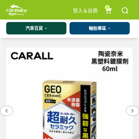
0
登入＆註冊
汽車百貨
輪胎專區