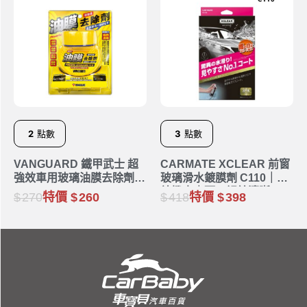
2
點數
3
點數
VANGUARD 鐵甲武士 超
CARMATE XCLEAR 前窗
強效車用玻璃油膜去除劑
玻璃滑水鍍膜劑 C110｜高
120ml
效撥水｜雨天視線清晰
270
特價
260
418
特價
398