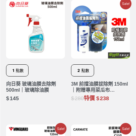
Sale!
1
點數
2
點數
向日葵 玻璃油膜去除劑
3M 前擋油膜拔除劑 150ml
500ml｜玻璃除油膜
｜附贈專用菜瓜布
PN38051
145
280
特價
238
Sale!
Sale!