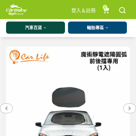
0
登入＆註冊
汽車百貨
輪胎專區