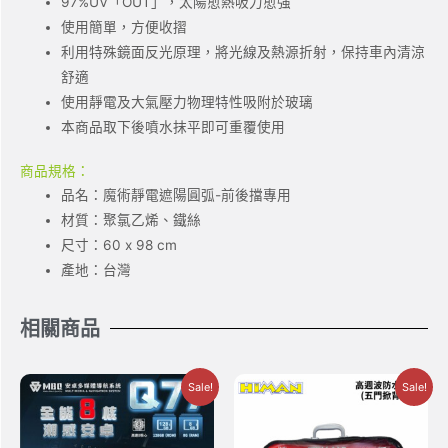
97%UV「OUT」，太陽愈熱吸力愈強
使用簡單，方便收摺
利用特殊鏡面反光原理，將光線及熱源折射，保持車內清涼
舒適
使用靜電及大氣壓力物理特性吸附於玻璃
本商品取下後噴水抹平即可重覆使用
商品規格：
品名：魔術靜電遮陽圓弧-前後擋專用
材質：聚氯乙烯、鐵絲
尺寸：60 x 98 cm
產地：台灣
相關商品
Sale!
Sale!