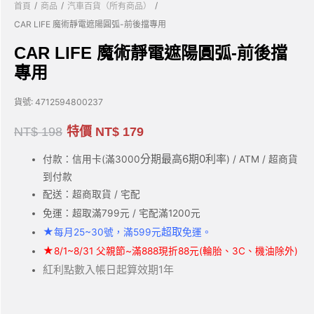
/
/
/
首頁
商品
汽車百貨（所有商品）
CAR LIFE 魔術靜電遮陽圓弧-前後擋專用
CAR LIFE 魔術靜電遮陽圓弧-前後擋
專用
貨號:
4712594800237
NT$
198
特價
NT$
179
分期最高6期0利率
付款：信用卡(滿3000
) / ATM / 超商貨
到付款
配送：超商取貨 / 宅配
免運：超取滿799元 / 宅配滿1200元
★
超取
每月25~30號，滿599元
免運。
★
8/1~8/31 父親節~滿888現折88元(輪胎、3C、機油除外)
紅利點數入帳日起算效期1年