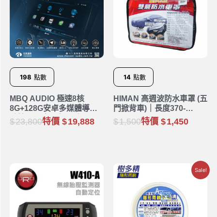
198
點數
14
點數
MBQ AUDIO 極速8核
HIMAN 高週波防水車罩 (五
8G+128G安卓多媒體導航
門掀背車)｜長度370-
系統 Q77｜9吋 10吋
440cm
23,800
特價
19,888
1,500
特價
1,450
Sale!