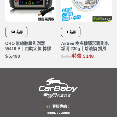
54
點數
1
點數
ORO 無線胎壓監測器
Astree 樹多精隱形雨刷水
W410-A｜自動定位 橡膠氣
垢清 230g｜除油膜 擋風玻
嘴
璃 瓷磚 水垢 水龍頭 馬桶
5,490
350
特價
148
汙垢
客服專線：
0800-77-6868