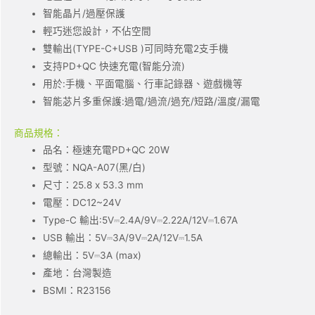
智能晶片/過壓保護
輕巧迷您設計，不佔空間
雙輸出(TYPE-C+USB )可同時充電2支手機
支持PD+QC 快速充電(智能分流)
用於:手機、平面電腦、行車記錄器、遊戲機等
智能苾片多重保護:過電/過流/過充/短路/溫度/漏電
商品規格：
品名：極速充電PD+QC 20W
型號：NQA-A07(黑/白)
尺寸：25.8 x 53.3 mm
電壓：DC12~24V
Type-C 輸出:5V⎓2.4A/9V⎓2.22A/12V⎓1.67A
USB 輸出：5V⎓3A/9V⎓2A/12V⎓1.5A
總輸出：5V⎓3A (max)
產地：台灣製造
BSMI：R23156