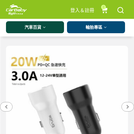
0
登入＆註冊
汽車百貨
輪胎專區