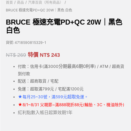
/
/
/
首頁
商品
汽車百貨（所有商品）
BRUCE 極速充電PD+QC 20W｜黑色 白色
BRUCE 極速充電PD+QC 20W｜黑色
白色
貨號:
4718590815329-1
NT$
269
特價
NT$
243
分期最高6期0利率
付款：信用卡(滿3000
) / ATM / 超商貨
到付款
配送：超商取貨 / 宅配
免運：超取滿799元 / 宅配滿1200元
★
超取
每月25~30號，滿599元
免運。
★
8/1~8/31 父親節~滿888現折88元(輪胎、3C、機油除外)
紅利點數入帳日起算效期1年