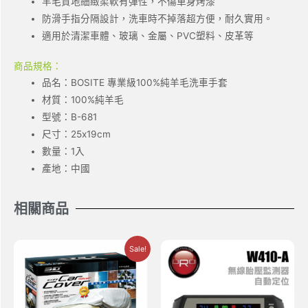
羊毛質地細緻柔軟有彈性，不傷車身烤漆
防滑手指分隔設計，洗車時不掉落超方便，耐久實用。
適用於清潔車體、玻璃、金屬、PVC塑料、皮革等
商品規格：
品名：BOSITE 專業級100%純羊毛洗車手套
材質：100%純羊毛
型號：B-681
尺寸：25x19cm
數量：1入
產地：中國
相關商品
Sale!