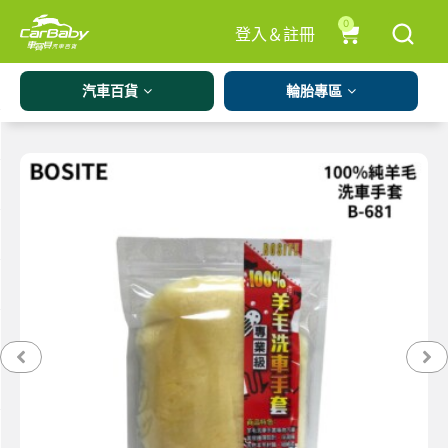
0
登入＆註冊
汽車百貨
輪胎專區