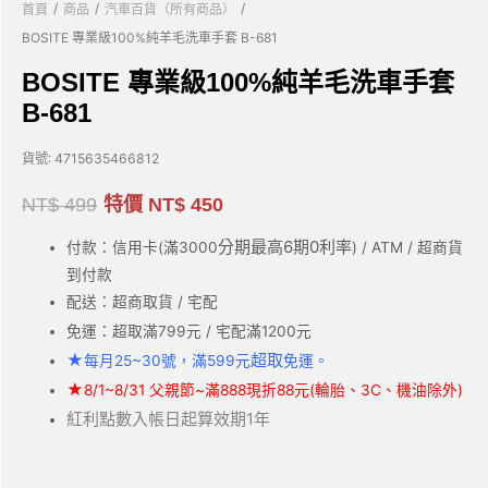
/
/
/
首頁
商品
汽車百貨（所有商品）
BOSITE 專業級100%純羊毛洗車手套 B-681
BOSITE 專業級100%純羊毛洗車手套
B-681
貨號:
4715635466812
NT$
499
特價
NT$
450
分期最高6期0利率
付款：信用卡(滿3000
) / ATM / 超商貨
到付款
配送：超商取貨 / 宅配
免運：超取滿799元 / 宅配滿1200元
★
超取
每月25~30號，滿599元
免運。
★
8/1~8/31 父親節~滿888現折88元(輪胎、3C、機油除外)
紅利點數入帳日起算效期1年