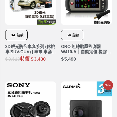
34
點數
54
點數
3D銀光防盜車套系列 (休旅
ORO 無線胎壓監測器
車/SUV/CUV) | 車罩 車套
W410-A｜自動定位 橡膠氣
牛津布 防盜車罩
嘴
3,610
特價
3,430
5,490
Sale!