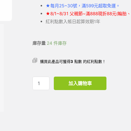
★
每月25~30號，滿599元
超取
免運。
★
8/1~8/31 父親節~滿888現折88元(輪
紅利點數入帳日起算效期1年
庫存量
24 件庫存
購買此產品可獲得
3
點數 的紅利點數！
加入購物車