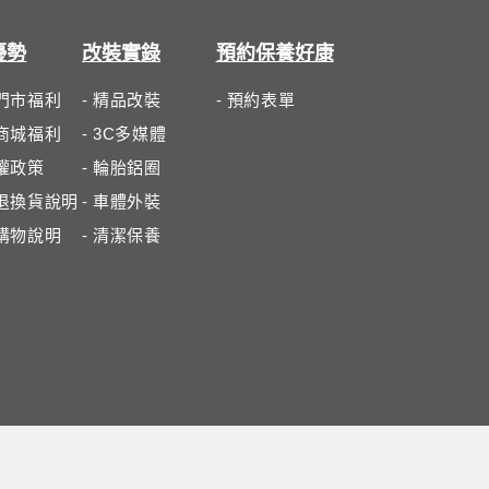
優勢
改裝實錄
預約保養好康
體門市福利
- 精品改裝
- 預約表單
路商城福利
- 3C多媒體
私權政策
- 輪胎鋁圈
路退換貨說明
- 車體外裝
路購物說明
- 清潔保養