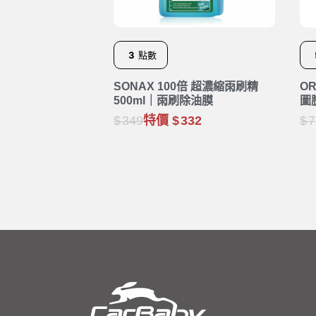
3
點數
SONAX 100倍 超濃縮雨刷精
O
500ml｜雨刷除油膜
圖
349
特價
332
7