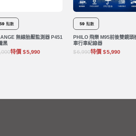
59
點數
59
點數
RANGE 無線胎壓監測器 P451
PHILO 飛樂 M95前後雙鏡頭
騰黑
車行車紀錄器
,000
特價
5,990
6,990
特價
5,990