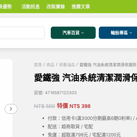
員優勢
活動訊息
改裝實錄
推薦文章
汽車百貨
輪胎專區
/
/
/
首頁
商品
保養油品
愛鐵強 汽油系統清潔潤滑保護劑 G
愛鐵強 汽油系統清潔潤滑保護劑
貨號:
4716587123303
NT$
550
特價
NT$
398
付款：信用卡(滿3000
分期最高6期0利率
) 
配送：超商取貨 / 宅配
免運：超取滿799元 / 宅配滿1200元