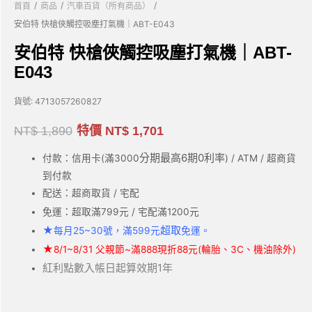
/
/
/
首頁
商品
汽車百貨（所有商品）
安伯特 快槍俠觸控吸塵打氣機｜ABT-E043
安伯特 快槍俠觸控吸塵打氣機｜ABT-
E043
貨號:
4713057260827
NT$
1,890
特價
NT$
1,701
分期最高6期0利率
付款：信用卡(滿3000
) / ATM / 超商貨
到付款
配送：超商取貨 / 宅配
免運：超取滿799元 / 宅配滿1200元
★
超取
每月25~30號，滿599元
免運。
★
8/1~8/31 父親節~滿888現折88元(輪胎、3C、機油除外)
紅利點數入帳日起算效期1年