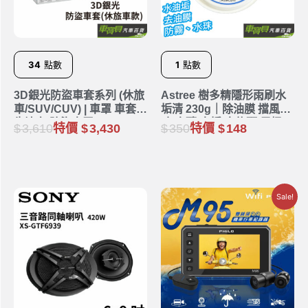
34
點數
1
點數
3D銀光防盜車套系列 (休旅
Astree 樹多精隱形雨刷水
車/SUV/CUV) | 車罩 車套
垢清 230g｜除油膜 擋風玻
牛津布 防盜車罩
璃 瓷磚 水垢 水龍頭 馬桶
3,610
特價
3,430
350
特價
148
汙垢
Sale!