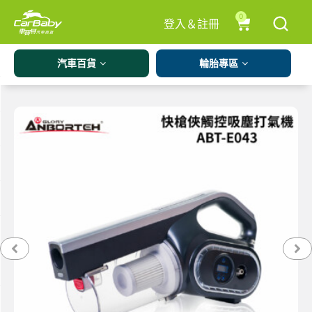
0
登入＆註冊
汽車百貨
輪胎專區