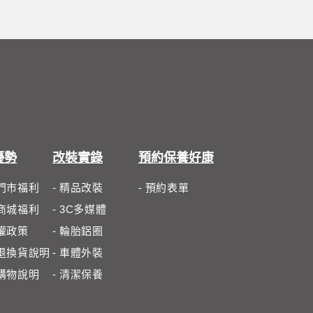
優勢
改裝實錄
預約保養好康
體門市福利
- 精品改裝
- 預約表單
路商城福利
- 3C多媒體
私權政策
- 輪胎鋁圈
路退換貨說明
- 車體外裝
路購物說明
- 清潔保養