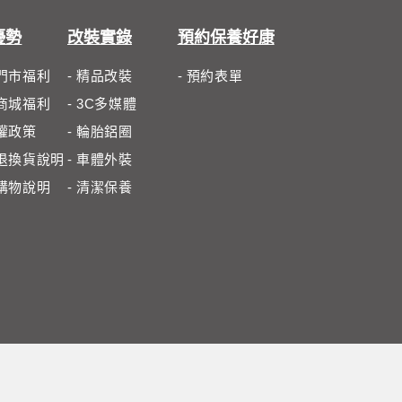
優勢
改裝實錄
預約保養好康
體門市福利
- 精品改裝
- 預約表單
路商城福利
- 3C多媒體
私權政策
- 輪胎鋁圈
路退換貨說明
- 車體外裝
路購物說明
- 清潔保養