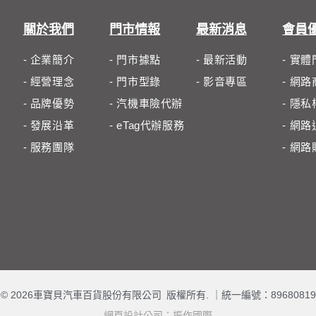
關於我們
門市情報
最新消息
會員
- 企業簡介
- 門市據點
- 最新活動
- 實
- 經營理念
- 門市型錄
- 影音專區
- 網
- 品牌優勢
- 汽機車險代辦
- 隱
- 發展沿革
- eTag代辦服務
- 網
- 服務團隊
- 網
© 2026車寶貝汽車百貨股份有限公司 版權所有. ｜
統一編號：89680819
網頁設計公司
：振作國際